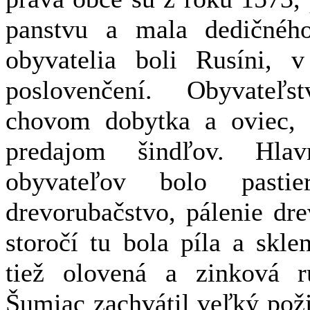
panstvu a mala dedičného
obyvatelia boli Rusíni, v
poslovenčení. Obyvateľ
chovom dobytka a oviec, 
predajom šindľov. Hla
obyvateľov bolo pastier
drevorubačstvo, pálenie dr
storočí tu bola píla a skle
tiež olovená a zinková 
Šumiac zachvátil veľký poži