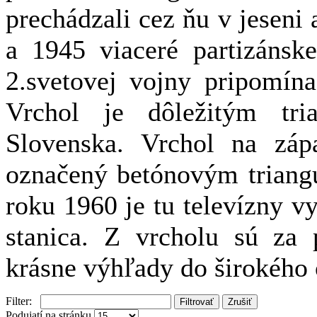
prechádzali cez ňu v jeseni
a 1945 viaceré partizánske
2.svetovej vojny pripomína
Vrchol je dôležitým tr
Slovenska. Vrchol na záp
označený betónovým triang
roku 1960 je tu televízny vy
stanica. Z vrcholu sú za 
krásne výhľady do širokého 
Filter:
Filtrovať
Zrušiť
Podujatí na stránku