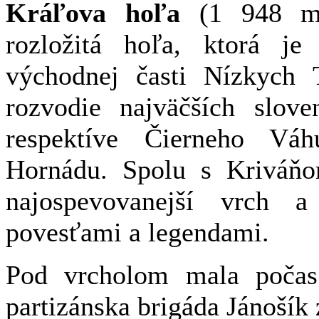
Kráľova hoľa
(1 948 m.
rozložitá hoľa, ktorá j
východnej časti Nízkych T
rozvodie najväčších slove
respektíve Čierneho Váh
Hornádu. Spolu s Kriváň
najospevovanejší vrch a
povesťami a legendami.
Pod vrcholom mala počas
partizánska brigáda Jánošík