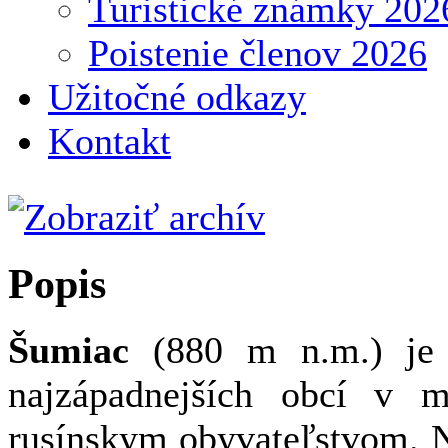
Turistické známky 202
Poistenie členov 2026
Užitočné odkazy
Kontakt
Popis
Šumiac
(880 m n.m.) je 
najzápadnejších obcí v mi
rusínskym obyvateľstvom. N