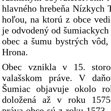
hlavného hrebeňa Nízkych T
hoľou, na ktorú z obce ved
je odvodený od šumiackych 
obec a šumu bystrých vôd, 
Hrona.
Obec vznikla v 15. storo
valašskom práve. V daňo
Šumiac objavuje okolo rok
doložená až v roku 1575
práva obce sú z roku 1573,