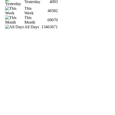
Yesterday
4093
This
46582
Week
This
69070
Month
All Days
13463671