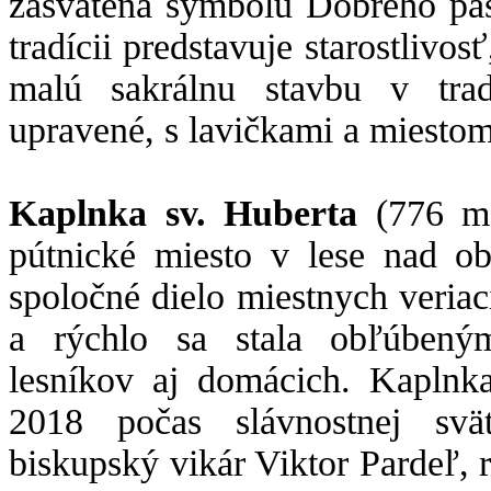
zasvätená symbolu Dobrého past
tradícii predstavuje starostlivos
malú sakrálnu stavbu v trad
upravené, s lavičkami a miestom
Kaplnka sv. Huberta
(776 m
pútnické miesto v lese nad o
spoločné dielo miestnych veriac
a rýchlo sa stala obľúbeným
lesníkov aj domácich. Kaplnk
2018 počas slávnostnej svä
biskupský vikár Viktor Pardeľ,