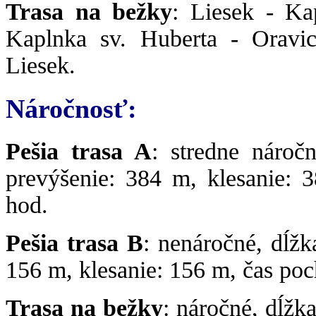
Trasa na bežky
: Liesek - Ka
Kaplnka sv. Huberta - Oravic
Liesek.
Náročnosť:
Pešia trasa A
: stredne nároč
prevýšenie: 384 m, klesanie: 
hod.
Pešia trasa B
: nenáročné, dĺžk
156 m, klesanie: 156 m, čas poc
Trasa na bežky
: náročné, dĺžk