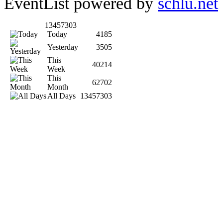
EventList powered by
schlu.net
13457303
Today
4185
Yesterday
3505
This
40214
Week
This
62702
Month
All Days
13457303