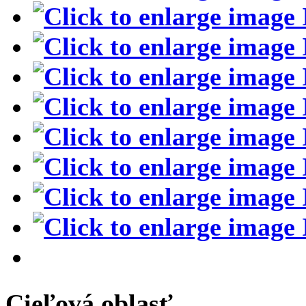
Cieľová oblasť