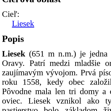
Cieľ:
Liesek
Popis
Liesek
(651 m n.m.) je jedna 
Oravy. Patrí medzi mladšie o
zaujímavým vývojom. Prvá pís
roku 1558, kedy obec založil
Pôvodne mala len tri domy a o
oviec. Liesek vznikol ako t
pastierstvo bolo základom ž