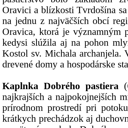
Oravici a blízkosti Tvrdošína sa
na jednu z najväčších obcí reg
Oravica, ktorá je významným p
kedysi slúžila aj na pohon ml
Kostol sv. Michala archanjela. V
drevené domy a hospodárske st
Kaplnka Dobrého pastiera
(
najkrajších a najpokojnejších m
prírodnom prostredí pri poto
krátkych prechádzok aj duchovn