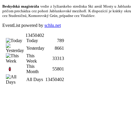
Beskydská magistrála
vedie z lyžiarskeho strediska Ski areál Mosty u Jablunko
pričom prechádza cez pohori Jablunkovské mezihoří. K dispozícií je krátky okru
cez Studeničnú, Komorovský Grún, prípadne cez Vitališov.
EventList powered by
schlu.net
13450402
Today
789
Yesterday
8661
This
33313
Week
This
55801
Month
All Days
13450402