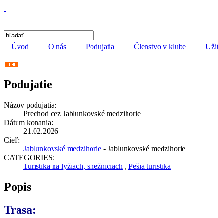
Úvod
O nás
Podujatia
Členstvo v klube
Uži
Podujatie
Názov podujatia:
Prechod cez Jablunkovské medzihorie
Dátum konania:
21.02.2026
Cieľ:
Jablunkovské medzihorie
- Jablunkovské medzihorie
CATEGORIES:
Turistika na lyžiach, snežniciach
,
Pešia turistika
Popis
Trasa: