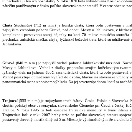
tu nachádzajú len ich pozostatky. V roku 1870 bola vybudovaná Košicko-bohum
nárečím používaným v česko-poľsko-slovenskom pohraničí. V centre obce sa nach
Chata Studeničné
(712 m n.m.) je horská chata, ktorá bola postavená v mal
najvyšším vrcholom pohoria Gírová, nad obcou Mosty u Jablunkova, v blízkosti
komplexnou prestavbou starej hájenky na koci 70. rokov minulého storočia. Pr
prechádza turistická značka, alej aj lyžiarské bežecké trate, ktoré sú udržiav
Jablunkova.
Gírová
(840 m n.m.) je najvyšší vrchol pohoria Jablunkovské mezihoří. Nac
Mosty u Jablunkova. Vrchol z diaľky pripomína svojim kužeľovitým tvaro
lyžiarsky vlek, na južnom úbočí zasa turistická chata, ktorá tu bolo postavená v 
Vrchol poskytuje obmedzený výhľad do okolia, hlavne na slovenské vrcholy a
panoramatická mapa s popisom výhľadu. Na jej severozápadnom úpätí sa nachád
Trojmezí
(555 m n.m.) je trojstykom troch štátov: Česka, Poľska a Slovenska
chotári poľskej obce Jaworzynka, slovenského Čierneho pri Čadci a českej Hrč
hranice. V roku 1995 tu boli osadené tri žulové monolity v tvare ihlanu s
Trojmedzia boli v roku 2007 brehy strže na poľsko-slovenskej hranici spojen
postavený drevený mostík dlhý asi 5 m. Miesto je výnimočné tým, že z vrcholu 