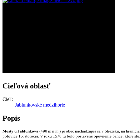
Cieľová oblasť
Cieľ:
Jablunkovské medzihorie
Popis
Mosty u Jablunkova
(490 m n.m.) je obec nachádzajúa sa v Sliezsku, na hranici
polovice 16. storočia. V roku 1578 tu bolo postavené opevnenie Šance, ktoré slú