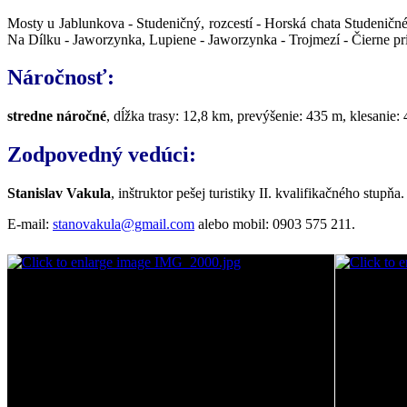
Mosty u Jablunkova - Studeničný, rozcestí - Horská chata Studeničn
Na Dílku - Jaworzynka, Lupiene - Jaworzynka - Trojmezí - Čierne pr
Náročnosť:
stredne náročné
, dĺžka trasy: 12,8 km, prevýšenie: 435 m, klesanie
Zodpovedný vedúci:
Stanislav Vakula
, inštruktor pešej turistiky II. kvalifikačného stupňa.
E-mail:
stanovakula@gmail.com
alebo mobil: 0903 575 211.