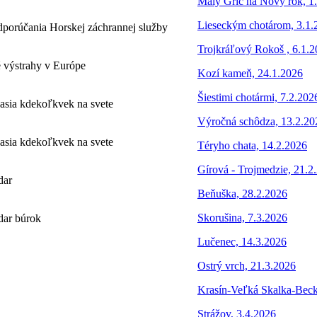
Malý Grič na Nový rok, 1
Lieseckým chotárom, 3.1.
porúčania Horskej záchrannej služby
Trojkráľový Rokoš , 6.1.
 výstrahy v Európe
Kozí kameň, 24.1.2026
Šiestimi chotármi, 7.2.202
asia kdekoľkvek na svete
Výročná schôdza, 13.2.20
asia kdekoľkvek na svete
Téryho chata, 14.2.2026
Gírová - Trojmedzie, 21.2
dar
Beňuška, 28.2.2026
Skorušina, 7.3.2026
dar búrok
Lučenec, 14.3.2026
Ostrý vrch, 21.3.2026
Krasín-Veľká Skalka-Beck
Strážov, 3.4.2026