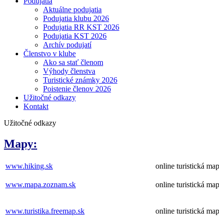
Podujatia
Aktuálne podujatia
Podujatia klubu 2026
Podujatia RR KST 2026
Podujatia KST 2026
Archív podujatí
Členstvo v klube
Ako sa stať členom
Výhody členstva
Turistické známky 2026
Poistenie členov 2026
Užitočné odkazy
Kontakt
Užitočné odkazy
Mapy:
www.hiking.sk
online turistická ma
www.mapa.zoznam.sk
online turistická ma
www.turistika.freemap.sk
online turistická ma