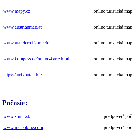
www.mapy.cz
online turistická ma
www.austrianmap.at
online turistická m
www.wanderreitkarte.de
online turistická m
www.kompass.de/online-karte.html
online turistická ma
https://turistautak.hu/
online turistická m
Počasie:
www.shmu.sk
predpoveď poč
www.meteoblue.com
predpoveď poč