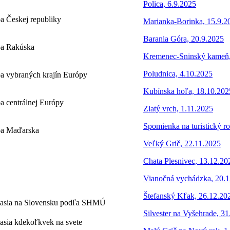
Polica, 6.9.2025
pa Českej republiky
Marianka-Borinka, 15.9.2
Barania Góra, 20.9.2025
apa Rakúska
Kremenec-Sninský kameň,
Poludnica, 4.10.2025
apa vybraných krajín Európy
Kubínska hoľa, 18.10.202
pa centrálnej Európy
Zlatý vrch, 1.11.2025
Spomienka na turistický r
apa Maďarska
Veľký Grič, 22.11.2025
Chata Plesnivec, 13.12.20
Vianočná vychádzka, 20.
Štefanský Kľak, 26.12.20
asia na Slovensku podľa SHMÚ
Silvester na Vyšehrade, 3
asia kdekoľkvek na svete