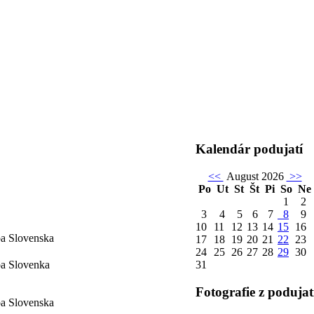
Kalendár podujatí
<<
August 2026
>>
Po
Ut
St
Št
Pi
So
Ne
1
2
3
4
5
6
7
8
9
10
11
12
13
14
15
16
pa Slovenska
17
18
19
20
21
22
23
24
25
26
27
28
29
30
pa Slovenka
31
Fotografie z podujat
pa Slovenska