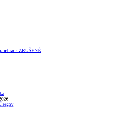
á priehrada ZRUŠENÉ
ka
.2026
 Čergov