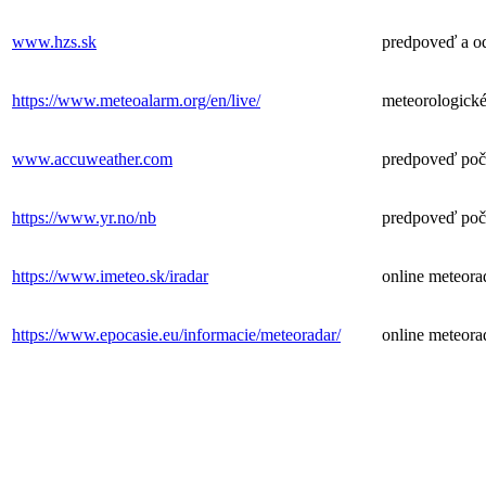
www.hzs.sk
predpoveď a od
https://www.meteoalarm.org/en/live/
meteorologické
www.accuweather.com
predpoveď poč
https://www.yr.no/nb
predpoveď poč
https://www.imeteo.sk/iradar
online meteora
https://www.epocasie.eu/informacie/meteoradar/
online meteora