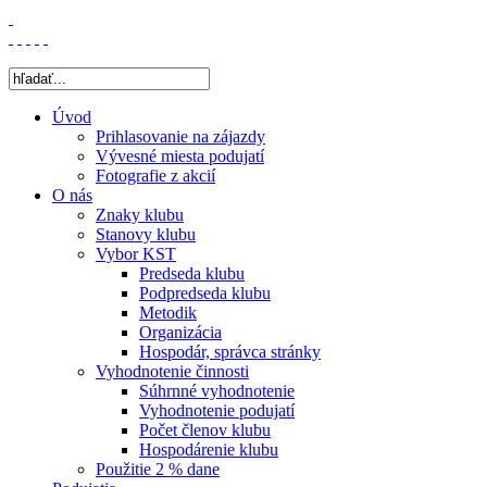
Úvod
Prihlasovanie na zájazdy
Vývesné miesta podujatí
Fotografie z akcií
O nás
Znaky klubu
Stanovy klubu
Vybor KST
Predseda klubu
Podpredseda klubu
Metodik
Organizácia
Hospodár, správca stránky
Vyhodnotenie činnosti
Súhrnné vyhodnotenie
Vyhodnotenie podujatí
Počet členov klubu
Hospodárenie klubu
Použitie 2 % dane