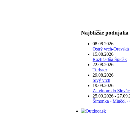
Najbližšie podujatia
08.08.2026
Ostrý vrch-Oravsk
15.08.2026
Rozhľadňa Špičák
22.08.2026
Turbacz
29.08.2026
Sivý vrch
19.09.2026
Za vínom do Slovác
25.09.2026 - 27.09
Šimonka - Minčol -