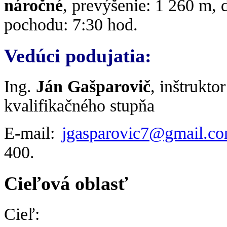
náročné
, prevýšenie: 1 260 m, 
pochodu: 7:30 hod.
Vedúci podujatia:
Ing.
Ján Gašparovič
, inštruktor
kvalifikačného stupňa
E-mail:
jgasparovic7@gmail.c
400.
Cieľová oblasť
Cieľ: