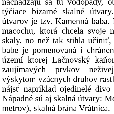
nachádzajú sa tu vodopády, o
týčiace bizarné skalné útvar
útvarov je tzv. Kamenná baba. 
macochu, ktorá chcela svoje n
skaly, no než tak stihla učini
babe je pomenovaná i chránená
území ktorej Lačnovský kaňon
zaujímavých prvkov nežive
výskytom vzácnych druhov rastl
nájsť napríklad ojedinelé divo 
Nápadné sú aj skalná útvary: Mo
metrov), skalná brána Vrátnica.