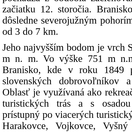
začiatku 12. storočia. Branis
dôsledne severojužným pohorím
od 3 do 7 km.
Jeho najvyšším bodom je vrch 
m n. m. Vo výške 751 m n.m
Branisko, kde v roku 1849 p
slovenských dobrovoľníkov 
Oblasť je využívaná ako rekrea
turistických trás a s osado
prístupný po viacerých turistický
Harakovce, Vojkovce, Vyšný