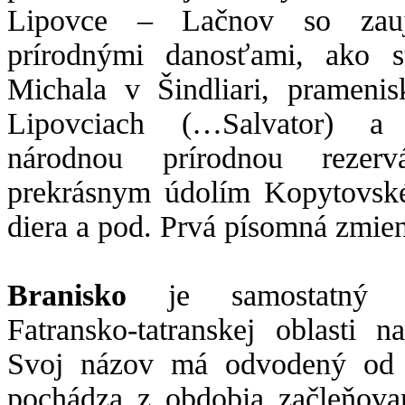
Lipovce – Lačnov so zauj
prírodnými danosťami, ako s
Michala v Šindliari, prameni
Lipovciach (…Salvator) a Š
národnou prírodnou rezer
prekrásnym údolím Kopytovské
diera a pod. Prvá písomná zmien
Branisko
je samostatný 
Fatransko-tatranskej oblasti
Svoj názov má odvodený od s
pochádza z obdobia začleňova