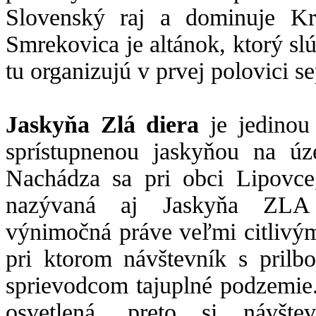
Slovenský raj a dominuje Kr
Smrekovica je altánok, ktorý slú
tu organizujú v prvej polovici s
Jaskyňa Zlá diera
je jedino
sprístupnenou jaskyňou na úz
Nachádza sa pri obci Lipovce
nazývaná aj Jaskyňa ZL
výnimočná práve veľmi citlivý
pri ktorom návštevník s prilb
sprievodcom tajuplné podzemie.
osvetlená, preto si návštev