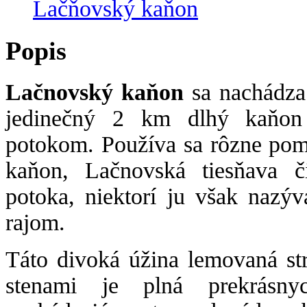
Lačňovský kaňon
Popis
Lačnovský kaňon
sa nachádza
jedinečný 2 km dlhý kaňon
potokom. Používa sa rôzne po
kaňon, Lačnovská tiesňava č
potoka, niektorí ju však naz
rajom.
Táto divoká úžina lemovaná s
stenami je plná prekrásnyc