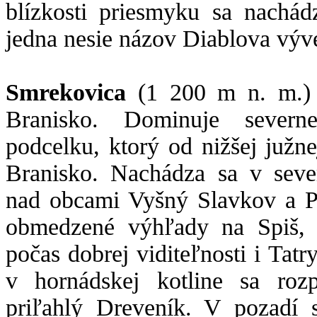
blízkosti priesmyku sa nachád
jedna nesie názov Diablova výve
Smrekovica
(1 200 m n. m.) 
Branisko. Dominuje severn
podcelku, ktorý od nižšej južn
Branisko. Nachádza sa v sever
nad obcami Vyšný Slavkov a P
obmedzené výhľady na Spiš, 
počas dobrej viditeľnosti i Tat
v hornádskej kotline sa rozp
priľahlý Dreveník. V pozadí 