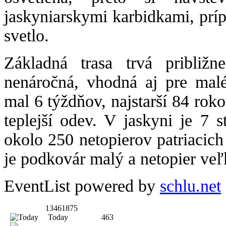
jaskyniarskymi karbidkami, prí
svetlo.
Základná trasa trvá približ
nenáročná, vhodná aj pre malé
mal 6 týždňov, najstarší 84 rok
teplejší odev. V jaskyni je 7 
okolo 250 netopierov patriacich
je podkovár malý a netopier veľ
EventList powered by
schlu.net
13461875
Today
463