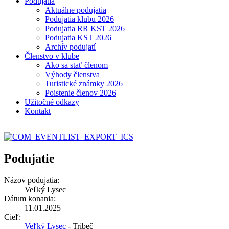
Podujatia
Aktuálne podujatia
Podujatia klubu 2026
Podujatia RR KST 2026
Podujatia KST 2026
Archív podujatí
Členstvo v klube
Ako sa stať členom
Výhody členstva
Turistické známky 2026
Poistenie členov 2026
Užitočné odkazy
Kontakt
Podujatie
Názov podujatia:
Veľký Lysec
Dátum konania:
11.01.2025
Cieľ:
Veľký Lysec
- Tribeč