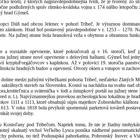
ko teórií, z ktorých najpravdepodobnejšia tvrdí, že je tvorený zo sl
astočne podložených správ rímsko-kvádska vojna r. 174 nášho letopoč
ný hrad Gýmeš.
pci Dúň nad obcou Jelenec v pohorí Tríbeč. Je výraznou dominant
ým zámkom. Hrad bol postavený pravdepodobne v r. 1253 – 1270. Na
rie. Na južnej strane bola hranolová veža s obytnou a obrannou funkc
e a rozsiahle opevnenie, ktoré pokračovali aj v 16. storočí, keď 
i na južnej strane nové opevnenie s delovými baštami. Gýmeš bol jedn
vú kryptuForgáčovcov s kaplnkou. Až v polovici 19. storočia panstvo 
rukciu hradných budov a opevnení. Otvory okien a vstupov si zachov
a v doline medzi južnými výbežkami pohoria Tribeč, neďaleko Zlatých
ších sakrálnych stavieb na Slovensku. Kostol sa nachádza na svahu nad o
,krstiteľnica a svätenička v lodi a ústupkový portál na južnej stene
d n. l.). Najvýznamnejšou pravekou archeologickou lokalitou je hrad
rokov 1111 a 1113, ktoré obsahujú súpis majetkov Zoborského kláštora 
u 1613. V roku 1818 bola prvýkrát spomenutá parketová továreň post
nikát svojej doby.
ou Kostoľany pod Tribečom. Napriek tomu, že nie je žiadny mohyká
amotný skalnatý vrchol Veľkého Lysca ponúka nádherné panoramatick
chy pohoria, no tiež Podunajská pahorkatina, Pohronský Inovec a Vt