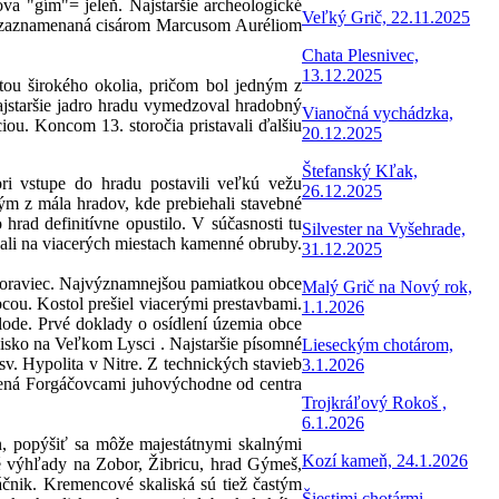
ova "gím"= jeleň. Najstaršie archeologické
Veľký Grič, 22.11.2025
tu zaznamenaná cisárom Marcusom Auréliom
Chata Plesnivec,
13.12.2025
ou širokého okolia, pričom bol jedným z
jstaršie jadro hradu vymedzoval hradobný
Vianočná vychádzka,
iou. Koncom 13. storočia pristavali ďalšiu
20.12.2025
Štefanský Kľak,
pri vstupe do hradu postavili veľkú vežu
26.12.2025
ým z mála hradov, kde prebiehali stavebné
hrad definitívne opustilo. V súčasnosti tu
Silvester na Vyšehrade,
ali na viacerých miestach kamenné obruby.
31.12.2025
 Moraviec. Najvýznamnejšou pamiatkou obce
Malý Grič na Nový rok,
bcou. Kostol prešiel viacerými prestavbami.
1.1.2026
 lode. Prvé doklady o osídlení územia obce
isko na Veľkom Lysci . Najstaršie písomné
Lieseckým chotárom,
sv. Hypolita v Nitre. Z technických stavieb
3.1.2026
avená Forgáčovcami juhovýchodne od centra
Trojkráľový Rokoš ,
6.1.2026
n, popýšiť sa môže majestátnymi skalnými
Kozí kameň, 24.1.2026
é výhľady na Zobor, Žibricu, hrad Gýmeš,
áčnik. Kremencové skaliská sú tiež častým
Šiestimi chotármi,