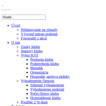
Úvod
Prihlasovanie na zájazdy
Vývesné miesta podujatí
Fotografie z akcií
O nás
Znaky klubu
Stanovy klubu
Vybor KST
Predseda klubu
Podpredseda klubu
Metodik
Organizácia
Hospodár, správca stránky
Vyhodnotenie činnosti
Súhrnné vyhodnotenie
Vyhodnotenie podujatí
Počet členov klubu
Hospodárenie klubu
Použitie 2 % dane