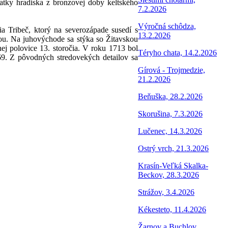
tatky hradiska z bronzovej doby keltského
7.2.2026
Výročná schôdza,
ia Tribeč, ktorý na severozápade susedí s
13.2.2026
nou. Na juhovýchode sa stýka so Žitavskou
ej polovice 13. storočia. V roku 1713 bol
Téryho chata, 14.2.2026
9. Z pôvodných stredovekých detailov sa
Gírová - Trojmedzie,
21.2.2026
Beňuška, 28.2.2026
Skorušina, 7.3.2026
Lučenec, 14.3.2026
Ostrý vrch, 21.3.2026
Krasín-Veľká Skalka-
Beckov, 28.3.2026
Strážov, 3.4.2026
Kékesteto, 11.4.2026
Žarnov a Buchlov,