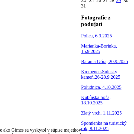
24
25
26
27
28
29
30
31
Fotografie z
podujatí
Polica, 6.9.2025
Marianka-Borinka,
15.9.2025
Barania Góra, 20.9.2025
Kremenec-Sninský
kameň,26-28.9.2025
Poludnica, 4.10.2025
Kubínska hoľa,
18.10.2025
Zlatý vrch, 1.11.2025
Spomienka na turistický
rok, 8.11.2025
e ako Gimes sa vyskytol v súpise majetkov