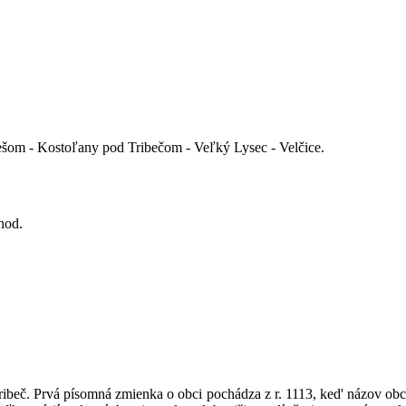
šom - Kostoľany pod Tribečom - Veľký Lysec - Velčice.
hod.
beč. Prvá písomná zmienka o obci pochádza z r. 1113, ked' názov obc