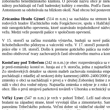
zoborského benediktínskeho kláštora. O pôvode názvu obce je niekoľ
nálezy pochádzajú od ľudí badenskej kultúry z eneolitu. Podľa či
Antoniusom sa odohrávala na blízkom okolí. Nad obcou bol postave
Zrúcanina Hradu Gýmeš
(514 m n.m.) sa nachádza na strmom ko
rodových hradov šľachtického rodu Forgáchovcov, spolu s Haličsk
múr ranogotického opevnenia, ktoré uzatváralo trojuholníkové nádvo
vežu. Medzi veže postavili paláce v spoločnom opevnení.
V 15. storočí sa začína rozsiahla výstavba, budujú sa nové palác
lichobežníkového pôdorysu a valcovitú vežu. V 17. storočí postavil
práce ešte v 18. storočí. Došlo k premene gotického paláca na rodo
možno obdivovať tvary zachovaných častí obvodového muriva a konšt
Kostoľany pod Tribečom
(242 m n.m.) je obec rozprestierajúca s
je pred-románsky kostol sv. Juraja asi z 9. storočia, jedna z najstar
Zo stredovekých detailov sa okrem malieb zachovala románska empora
pochádzajú z mladšej až neskorej doby kamennej (4800–2400/2000 pre
zmienky o obci sa nachádzajú v prvej a v druhej Zoborskej listine z 
stáli v obci dva vodné mlyny. Najstaršia zmienka o mlyne je z rok
obce. Išlo o prvú strojovú parketovú továreň v Uhorsku a technický u
Veľký Lysec
(547 m n.m.) je vrch v pohorí Tribeč. Leží nad obc
bralami na západnej strane, ktoré vyvolajú úžas a zimomriavky. S
panorámu Tribečského pohoria. Veľmi dobre sú viditeľné okolité vr