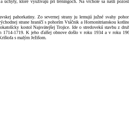
a úchyty, ktoré využívajú pri tréningoch. Na vrchole sa našli pozos
avskej pahorkatiny. Zo severnej strany ju lemujú južné svahy pohor
východnej strane hraničí s pohorím Vtáčnik a Hornonitrianskou kotli
tolícky kostol Najsvätejšej Trojice. Ide o stredovekú stavbu z druh
h 1714-1719. K jeho ďalšej obnove došlo v roku 1934 a v roku 196
Krištofa s malým Ježišom.