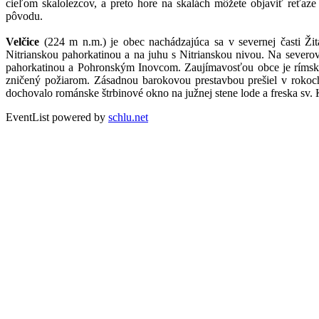
cieľom skalolezcov, a preto hore na skalách môžete objaviť reťaze 
pôvodu.
Velčice
(224 m n.m.) je obec nachádzajúca sa v severnej časti Žit
Nitrianskou pahorkatinou a na juhu s Nitrianskou nivou. Na severo
pahorkatinou a Pohronským Inovcom. Zaujímavosťou obce je rímskoka
zničený požiarom. Zásadnou barokovou prestavbou prešiel v rokoc
dochovalo románske štrbinové okno na južnej stene lode a freska sv. 
EventList powered by
schlu.net