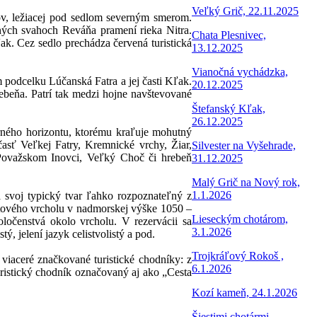
Veľký Grič, 22.11.2025
v, ležiacej pod sedlom severným smerom.
ých svahoch Reváňa pramení rieka Nitra.
Chata Plesnivec,
ak. Cez sedlo prechádza červená turistická
13.12.2025
Vianočná vychádzka,
 podcelku Lúčanská Fatra a jej časti Kľak.
20.12.2025
rebeňa. Patrí tak medzi hojne navštevované
Štefanský Kľak,
26.12.2025
ného horizontu, ktorému kraľuje mohutný
asť Veľkej Fatry, Kremnické vrchy, Žiar,
Silvester na Vyšehrade,
Považskom Inovci, Veľký Choč či hrebeň
31.12.2025
Malý Grič na Nový rok,
1.1.2026
 svoj typický tvar ľahko rozpoznateľný z
itového vrcholu v nadmorskej výške 1050 –
Lieseckým chotárom,
ločenstvá okolo vrcholu. V rezervácii sa
3.1.2026
, jelení jazyk celistvolistý a pod.
Trojkráľový Rokoš ,
aceré značkované turistické chodníky: z
6.1.2026
istický chodník označovaný aj ako „Cesta
Kozí kameň, 24.1.2026
Šiestimi chotármi,