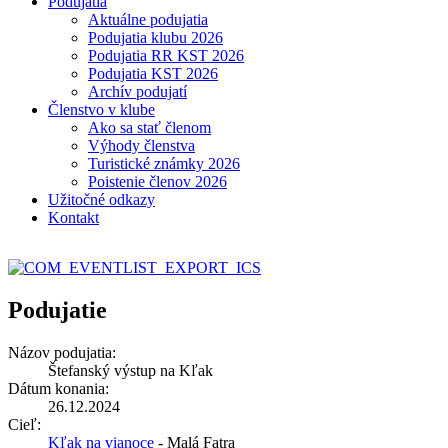
Podujatia
Aktuálne podujatia
Podujatia klubu 2026
Podujatia RR KST 2026
Podujatia KST 2026
Archív podujatí
Členstvo v klube
Ako sa stať členom
Výhody členstva
Turistické známky 2026
Poistenie členov 2026
Užitočné odkazy
Kontakt
Podujatie
Názov podujatia:
Štefanský výstup na Kľak
Dátum konania:
26.12.2024
Cieľ:
Kľak na vianoce
- Malá Fatra