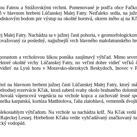
lou Fatrou a Strážovskými vrchmi. Pomenované je podľa obce Fačko
v hlavnom hrebeni Lúčanskej Malej Fatry. Neďaleko sedla, na južn
hodiskovým bodom pre výstup na okolité horstvá, okrem iného aj na Kľ
j Malej Fatry. Nachádza sa v južnej časti pohoria, v geomorfologickom
 považovaný za posledný, najjužnejší vrch hlavného malofatranského h
 porastom a vrcholovou lúkou ponúka zaujímavý výhľad. Mimo sever
toré okolité vrchy Lúčanskej Fatry, no veľmi dobre vidieť veľkú č
vidieť na Lysú horu v Moravsko-sliezskych Beskydoch, Inovec v 
ol na hlavnom hrebeni južnej časti Lúčanskej Malej Fatry, ktorý má
rírodnej rezervácie Kľak, ktorá zaberá svahy okolo bralnatého dolom
hovalá vápencová vegetácia na vrchole kopca a zachovalé lesné spo
lka karpatská, kortúza Matthiolova, ľalia zlatohlavá, vemenník dvojlistý
kosiahlym výhľadom. Na vrchole sa nachádza kríž. Na Kľak vedú vi
 a Rajeckej Lesnej. Hrebeňom Kľaku vedie vyhľadávaný značkovaný tur
acký vodopád.