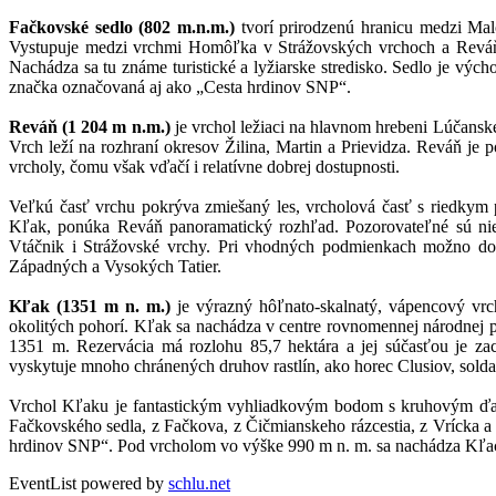
Fačkovské sedlo (802 m.n.m.)
tvorí prirodzenú hranicu medzi Ma
Vystupuje medzi vrchmi Homôľka v Strážovských vrchoch a Reváň 
Nachádza sa tu známe turistické a lyžiarske stredisko. Sedlo je výc
značka označovaná aj ako „Cesta hrdinov SNP“.
Reváň (1 204 m n.m.)
je vrchol ležiaci na hlavnom hrebeni Lúčanske
Vrch leží na rozhraní okresov Žilina, Martin a Prievidza. Reváň je
vrcholy, čomu však vďačí i relatívne dobrej dostupnosti.
Veľkú časť vrchu pokrýva zmiešaný les, vrcholová časť s riedkym
Kľak, ponúka Reváň panoramatický rozhľad. Pozorovateľné sú niek
Vtáčnik i Strážovské vrchy. Pri vhodných podmienkach možno do
Západných a Vysokých Tatier.
Kľak (1351 m n. m.)
je výrazný hôľnato-skalnatý, vápencový vrch
okolitých pohorí. Kľak sa nachádza v centre rovnomennej národnej p
1351 m. Rezervácia má rozlohu 85,7 hektára a jej súčasťou je zac
vyskytuje mnoho chránených druhov rastlín, ako horec Clusiov, soldane
Vrchol Kľaku je fantastickým vyhliadkovým bodom s kruhovým ďale
Fačkovského sedla, z Fačkova, z Čičmianskeho rázcestia, z Vrícka
hrdinov SNP“. Pod vrcholom vo výške 990 m n. m. sa nachádza Kľ
EventList powered by
schlu.net