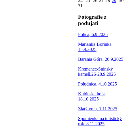
24
25
26
27
28
29
30
31
Fotografie z
podujatí
Polica, 6.9.2025
Marianka-Borinka,
15.9.2025
Barania Góra, 20.9.2025
Kremenec-Sninský
kameň,26-28.9.2025
Poludnica, 4.10.2025
Kubínska hoľa,
18.10.2025
Zlatý vrch, 1.11.2025
Spomienka na turistický
rok, 8.11.2025