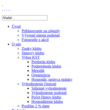
Úvod
Prihlasovanie na zájazdy
Vývesné miesta podujatí
Fotografie z akcií
O nás
Znaky klubu
Stanovy klubu
Vybor KST
Predseda klubu
Podpredseda klubu
Metodik
Organizácia
Hospodár, správca stránky
Vyhodnotenie činnosti
Súhrnné vyhodnotenie
Vyhodnotenie podujatí
Počet členov klubu
Hospodárenie klubu
Použitie 2 % dane