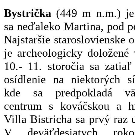
Bystrička
(449 m n.m.) je
sa neďaleko Martina, pod p
Najstaršie staroslovienske o
je archeologicky doložené 
10.- 11. storočia sa zatia
osídlenie na niektorých sí
kde sa predpokladá väč
centrum s kováčskou a hr
Villa Bistricha sa prvý raz
V deväťdesiatych roko