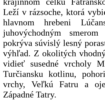
krajinnom celku Fatransko-
Leží v rázsoche, ktorá vyb
hlavnom hrebeni Lúčan
juhovýchodným smerom 
pokrýva súvislý lesný pora
výhľad. Z okolitých vhodný
vidieť susedné vrcholy Ma
Turčiansku kotlinu, pohor
vrchy, Veľkú Fatru a oje
Západné Tatry.