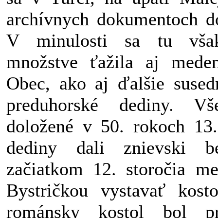
archívnych dokumentoch do
V minulosti sa tu vš
množstve ťažila aj meden
Obec, ako aj ďalšie sused
preduhorské dediny. V
doložené v 50. rokoch 13. 
dediny dali znievski be
začiatkom 12. storočia m
Bystričkou vystavať kosto
románsky kostol bol p