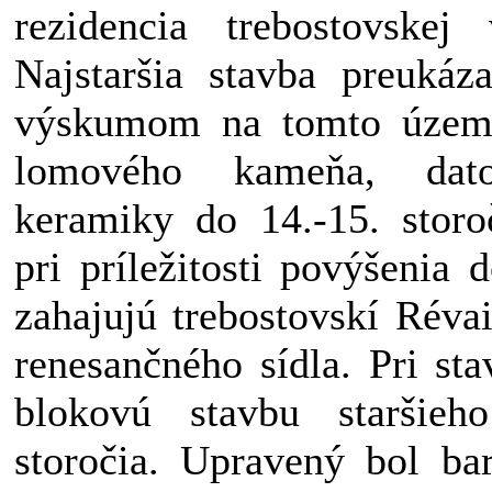
rezidencia trebostovskej
Najstaršia stavba preukáz
výskumom na tomto území
lomového kameňa, dat
keramiky do 14.-15. storo
pri príležitosti povýšenia
zahajujú trebostovskí Réva
renesančného sídla. Pri sta
blokovú stavbu staršieh
storočia. Upravený bol b