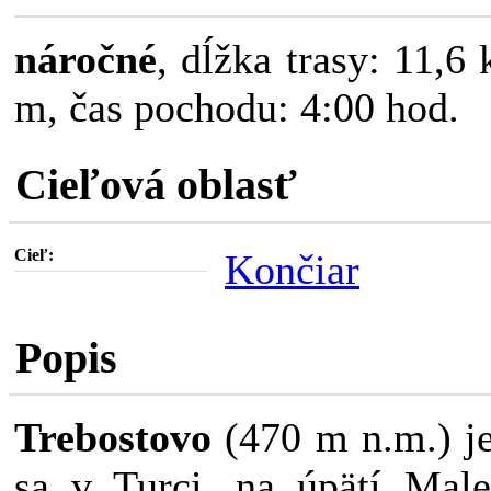
náročné
, dĺžka trasy: 11,6
m, čas pochodu: 4:00 hod.
Cieľová oblasť
Cieľ:
Končiar
Popis
Trebostovo
(470 m n.m.) j
sa v Turci, na úpätí Male