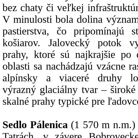
bez chaty či veľkej infraštrukt
V minulosti bola dolina význam
pastierstva, čo pripomínajú 
košiarov. Jalovecký potok v
prahy, ktoré sú najkrajšie po
oblasti sa nachádzajú vzácne ras
alpínsky a viaceré druhy l
výrazný glaciálny tvar – širok
skalné prahy typické pre ľadov
Sedlo Pálenica
(1 570 m n.m.)
Tatrách, v závere Bobrovecke