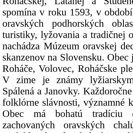
Roháčskej, Látanej a Studen
spomína v roku 1593, v období
oravských podhorských oblas
turistiky, lyžovania a tradičnej 
nachádza Múzeum oravskej dedi
skanzenov na Slovensku. Obec 
Roháče, Volovec, Roháčske ple
V zime je známy lyžiarskym
Spálená a Janovky. Každoročne
folklórne slávnosti, významné k
Obec má bohatú tradíciu dr
zachovaných oravských cha