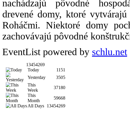
nachádzajú pôvodné hospodá
drevené domy, ktoré vytvárajú
Roháčmi. Niektoré domy poch
zachovávajú pôvodné konštrukč
EventList powered by
schlu.net
13454269
Today
1151
Yesterday
3505
This
37180
Week
This
59668
Month
All Days
13454269