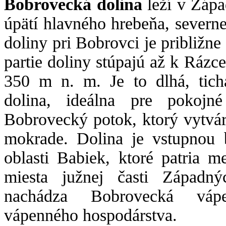
Bobrovecká dolina
leží v Záp
úpätí hlavného hrebeňa, severn
doliny pri Bobrovci je približ
partie doliny stúpajú až k Ráz
350 m n. m. Je to dlhá, tich
dolina, ideálna pre pokojné
Bobrovecký potok, ktorý vytvá
mokrade. Dolina je vstupnou 
oblasti Babiek, ktoré patria m
miesta južnej časti Západný
nachádza Bobrovecká vápe
vápenného hospodárstva.