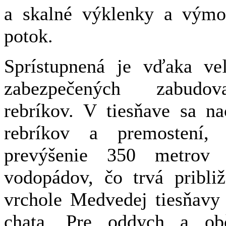
a skalné výklenky a výmol
potok.
Sprístupnená je vďaka v
zabezpečených zabudov
rebríkov. V tiesňave sa n
rebríkov a premostení, 
prevýšenie 350 metrov
vodopádov, čo trvá pribli
vrchole Medvedej tiesňavy
chata. Pre oddych a obč