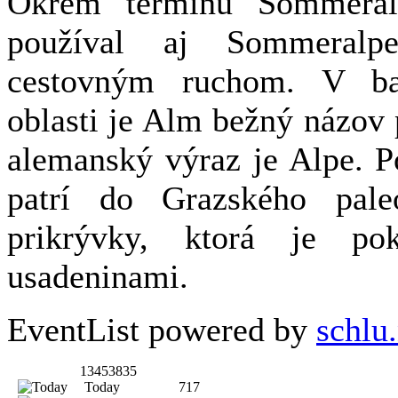
Okrem termínu Sommeral
používal aj Sommeralp
cestovným ruchom. V bav
oblasti je Alm bežný názov 
alemanský výraz je Alpe. Po
patrí do Grazského pale
prikrývky, ktorá je pok
usadeninami.
EventList powered by
schlu.
13453835
Today
717