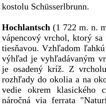
kostolu Schüsserlbrunn.
Hochlantsch
(1 722 m. n. m
vápencový vrchol, ktorý sa
tiesňavou. Vzhľadom ľahkú
výhľad je vyhľadávaným vr
je osadený kríž. Z vrchol
rozhľady do okolia a na okol
vedie okrem klasického c
náročná via ferrata "Natur