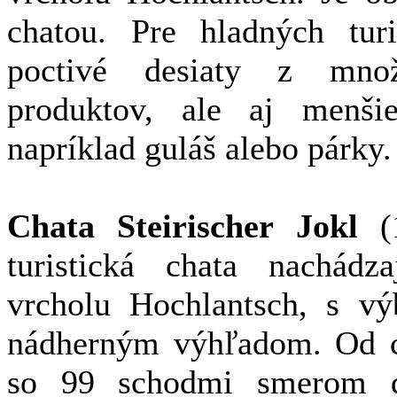
chatou. Pre hladných tu
poctivé desiaty z množ
produktov, ale aj menši
napríklad guláš alebo párky
Chata Steirischer Jokl
turistická chata nachád
vrcholu Hochlantsch, s v
nádherným výhľadom. Od c
so 99 schodmi smerom d