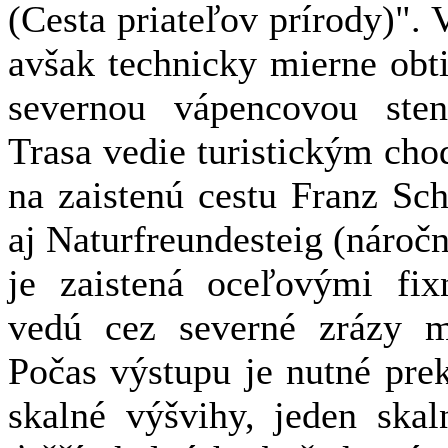
(Cesta priateľov prírody)". 
avšak technicky mierne obt
severnou vápencovou ste
Trasa vedie turistickým ch
na zaistenú cestu Franz Sc
aj Naturfreundesteig (náročn
je zaistená oceľovými fix
vedú cez severné zrázy m
Počas výstupu je nutné pre
skalné výšvihy, jeden ska